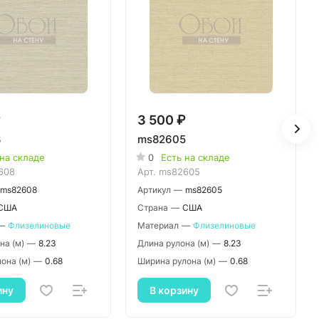
₽
3 500 ₽
8
ms82605
 на складе
0
Есть на складе
608
Арт.
ms82605
ms82608
Артикул
—
ms82605
США
Страна
—
США
—
Флизелиновые
Материал
—
Флизелиновые
на (м)
—
8.23
Длина рулона (м)
—
8.23
она (м)
—
0.68
Ширина рулона (м)
—
0.68
ину
В корзину