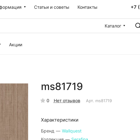
+7 
формация
Статьи и советы
Контакты
Каталог
Акции
ms81719
0
Нет отзывов
Арт.
ms81719
Характеристики
Бренд
—
Wallquest
Коллекция
—
Serafina