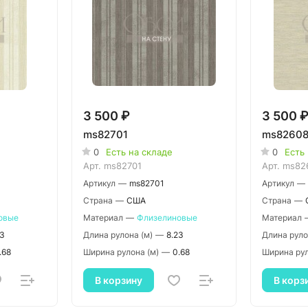
3 500 ₽
3 500 
ms82701
ms8260
0
Есть на складе
0
Есть
Арт.
ms82701
Арт.
ms82
Артикул
—
ms82701
Артикул
—
Страна
—
США
Страна
—
овые
Материал
—
Флизелиновые
Материал
23
Длина рулона (м)
—
8.23
Длина руло
.68
Ширина рулона (м)
—
0.68
Ширина рул
В корзину
В корз