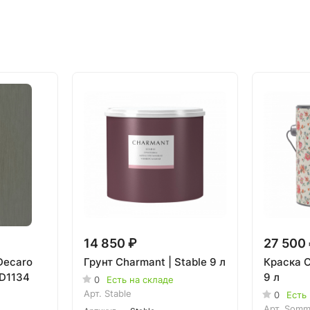
14 850 ₽
27 500
Decaro
Грунт Charmant | Stable 9 л
Краска 
 D1134
9 л
0
Есть на складе
Арт.
Stable
0
Есть
Арт.
Somm