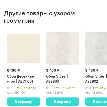
Другие товары с узором
геометрия
6 160 ₽
3 450 ₽
3 450 ₽
Обои Весеннее
Обои Vibes |
Обои Vibes |
утро | ABC1 001
A82903
A82902
0
0
0
Есть на складе
Есть на складе
Есть на с
Арт.
ABC1 001
Арт.
A82903
Арт.
A82902
В корзину
В корзину
В корзи