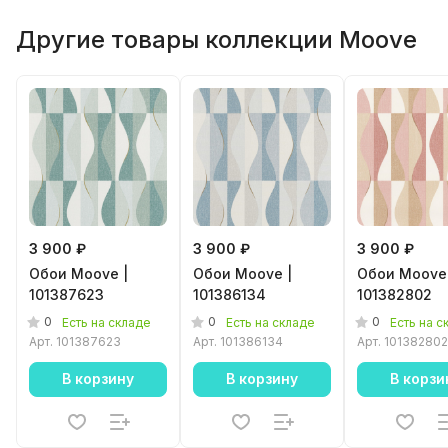
Другие товары коллекции Moove
3 900 ₽
3 900 ₽
3 900 ₽
Обои Moove |
Обои Moove |
Обои Moove 
101387623
101386134
101382802
0
0
0
Есть на складе
Есть на складе
Есть на с
Арт.
101387623
Арт.
101386134
Арт.
101382802
В корзину
В корзину
В корзи